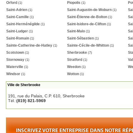
Orford
Piopolis
Po
(1)
(1)
Saint-Adrien
Saint-Augustin-de-Woburn
Sa
(1)
(1)
Saint-Camille
Saint-Étienne-de-Bolton
Sa
(1)
(1)
Saint-Herménégilde
Saint-Isidore-de-Clifton
Sa
(1)
(1)
Saint-Ludger
Saint-Malo
Sa
(1)
(1)
Saint-Romain
Saint-Sébastien
Sa
(1)
(1)
Sainte-Catherine-de-Hatley
Sainte-Cécile-de-Whitton
Sa
(1)
(1)
Scotstown
Sherbrooke
St
(1)
(7)
Stornoway
Stratford
Va
(1)
(1)
Waterville
Weedon
We
(1)
(1)
Windsor
Wotton
(1)
(1)
Ville de Sherbrooke
191, rue du Palais, C.P. 610, Sherbrooke
Tél.:
(819) 821-5969