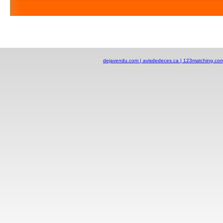
dejavendu.com |
avisdedeces.ca |
123matching.co