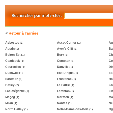
<
Retour à l'arrière
Asbestos
Ascot Corner
Au
(1)
(1)
Austin
Ayer's Cliff
Ba
(1)
(1)
Bolton-Est
Bury
Cha
(1)
(1)
Coaticook
Compton
Co
(1)
(1)
Courcelles
Danville
Dix
(1)
(1)
Dudswell
East Angus
Ea
(1)
(1)
Eastman
Frontenac
Ha
(1)
(1)
Hatley
La Patrie
La
(2)
(1)
Lac-Mégantic
Lambton
Li
(1)
(1)
Magog
Marston
Mar
(1)
(1)
Milan
Nantes
Ne
(1)
(1)
North Hatley
Notre-Dame-des-Bois
Og
(1)
(1)