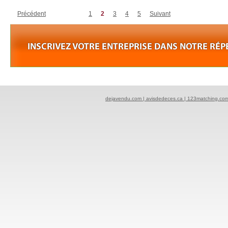
Précédent
1
2
3
4
5
Suivant
dejavendu.com |
avisdedeces.ca |
123matching.co