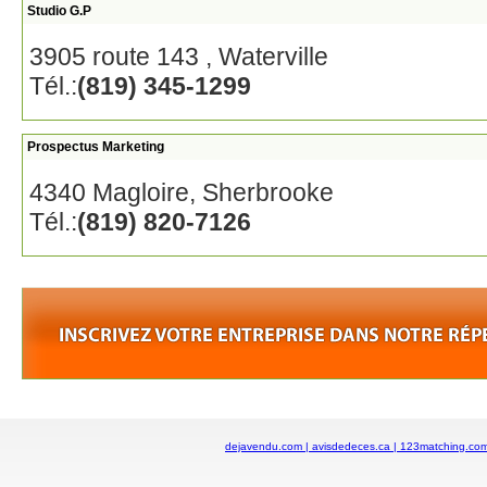
Studio G.P
3905 route 143 , Waterville
Tél.:
(819) 345-1299
Prospectus Marketing
4340 Magloire, Sherbrooke
Tél.:
(819) 820-7126
dejavendu.com |
avisdedeces.ca |
123matching.co