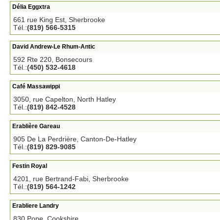
Délia Eggxtra
661 rue King Est, Sherbrooke
Tél.:
(819) 566-5315
David Andrew-Le Rhum-Antic
592 Rte 220, Bonsecours
Tél.:
(450) 532-4618
Café Massawippi
3050, rue Capelton, North Hatley
Tél.:
(819) 842-4528
Erablière Gareau
905 De La Perdrière, Canton-De-Hatley
Tél.:
(819) 829-9085
Festin Royal
4201, rue Bertrand-Fabi, Sherbrooke
Tél.:
(819) 564-1242
Erabliere Landry
830 Pope, Cookshire