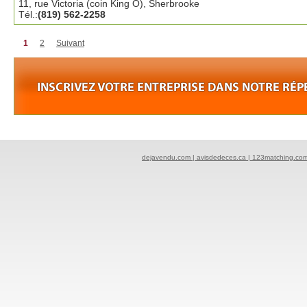
11, rue Victoria (coin King O), Sherbrooke
Tél.:
(819) 562-2258
1
2
Suivant
dejavendu.com |
avisdedeces.ca |
123matching.co