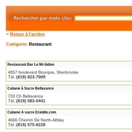
<
Retour à l'arrière
Catégorie:
Restaurant
Restaurant Bar Le Mi-Vallon
4857 boulevard Bourque, Sherbrooke
Tél.:
(819) 823-7909
Cabane à Sucre Bellavance
733 Ch Bellavance
Tél.:
(819) 583-0441
Cabane A sucre Erabilis.com
4666 Chemin De North-Athley
Tél.:
(819) 575-8228