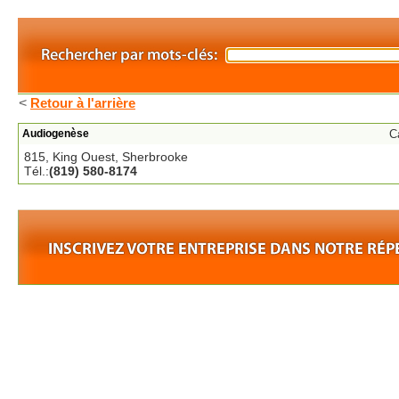
<
Retour à l'arrière
Audiogenèse
C
815, King Ouest, Sherbrooke
Tél.:
(819) 580-8174